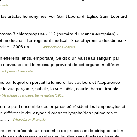
rselle
es articles homonymes, voir Saint Léonard. Église Saint Léonard
dibromo 3 chloropropane · 112 (numéro d urgence européen) ·
t médecine · 1er régiment médical · 2 iodothyronine déiodinase ·
médecine · 2006 en… …
Wikipédia en Français
tin efferens, entis, emportant) Se dit d un vaisseau sanguin par
re nerveuse dont le message provient de cet organe. ● efférent,
cyclopédie Universelle
ns par lequel on perçoit la lumière, les couleurs et l’apparence
 la vue perçante, subtile, la vue faible, courte, basse, trouble.
e l'Academie Francaise, 8eme edition (1935)
ormé par l ensemble des organes où résident les lymphocytes et
On différencie deux types d organes lymphoïdes : primaires et
res… …
Wikipédia en Français
rétion représente un ensemble de processus de «triage», selon