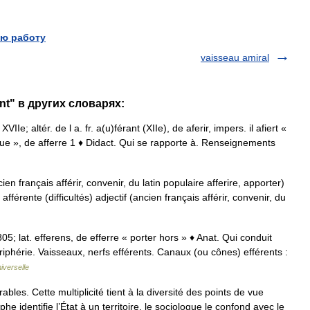
ю работу
vaisseau amiral
ent" в других словарях:
 XVIIe; altér. de l a. fr. a(u)férant (XIIe), de aferir, impers. il afiert «
tribue », de afferre 1 ♦ Didact. Qui se rapporte à. Renseignements
ien français afférir, convenir, du latin populaire afferire, apporter)
afférente (difficultés) adjectif (ancien français afférir, convenir, du
 1805; lat. efferens, de efferre « porter hors » ♦ Anat. Qui conduit
riphérie. Vaisseaux, nerfs efférents. Canaux (ou cônes) efférents :
iverselle
bles. Cette multiplicité tient à la diversité des points de vue
e identifie l’État à un territoire, le sociologue le confond avec le