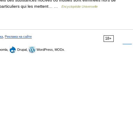
els des substances nocives ou inutiles sont éliminées hors de
 particuliers qui les mettent… …
Encyclopédie Universelle
ка
,
Реклама на сайте
18+
omla,
Drupal,
WordPress, MODx.