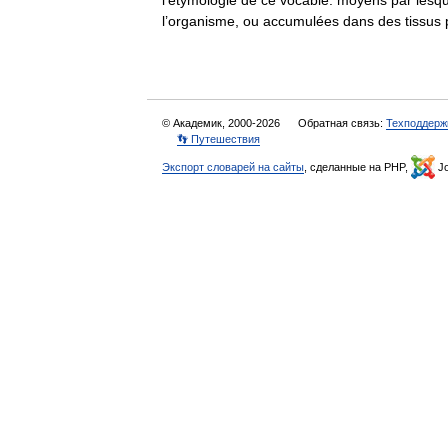
l’étymologie de ce vocable: moyens par lesqu
l’organisme, ou accumulées dans des tissus
© Академик, 2000-2026
Обратная связь:
Техподдерж
👣 Путешествия
Экспорт словарей на сайты
, сделанные на PHP,
Jo