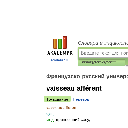
Словари и энциклоп
academic.ru
Французско-русский универсальный словарь
Французско-русский универ
vaisseau afférent
Толкование
Перевод
vaisseau
afférent
сущ
.
мед
.
приносящий
сосуд