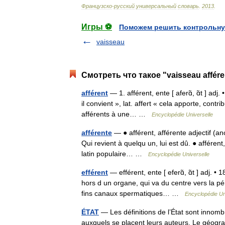
Французско
-
русский
универсальный
словарь
.
2013
.
Игры ⚽
Поможем решить контрольну
vaisseau
Смотреть что такое "vaisseau affér
afférent
— 1. afférent, ente [ aferɑ̃, ɑ̃t ] adj. •
il convient », lat. affert « cela apporte, con
afférents à une… …
Encyclopédie Universelle
afférente
— ● afférent, afférente adjectif (anc
Qui revient à quelqu un, lui est dû. ● afférent, 
latin populaire… …
Encyclopédie Universelle
efférent
— efférent, ente [ eferɑ̃, ɑ̃t ] adj. •
hors d un organe, qui va du centre vers la pé
fins canaux spermatiques… …
Encyclopédie Un
ÉTAT
— Les définitions de l’État sont innombra
auxquels se placent leurs auteurs. Le géograph