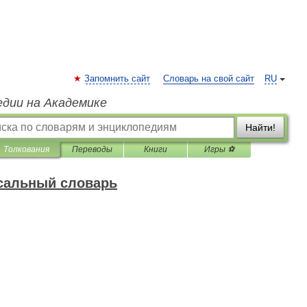
Запомнить сайт
Словарь на свой сайт
RU
едии на Академике
Найти!
Толкования
Переводы
Книги
Игры ⚽
сальный словарь