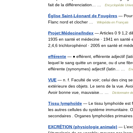
fait de la différenciation… …
Encyclopédie Unive
Église Saint-Léonard de Fougères
— Pour l
Flanc nord et clocher …
Wikipédia en Français
Projet:Médecine/Index
— Articles 0 9 1,2 
1935 en santé et médecine · 1941 en santé e
2,4,6 trichlorophénol · 2005 en santé et 
efférente
— ● efférent, efférente adjectif (la
lequel le sang quitte un organe, ou d une fib
efférente (synonymes) adjectif (latin… …
En
VUE
— n. f. Faculté de voir; celui des cinq se
extérieure des objets. Le sens de la vue. Avoir
Avoir bonne vue, mauvaise… …
Dictionnaire d
Tissu lymphoïde
— Le tissu lymphoïde est f
les autres cellules du système immunitaire. 
secondaires . Organes lymphoïdes primai
EXCRÉTION (physiologie animale)
— L’exc